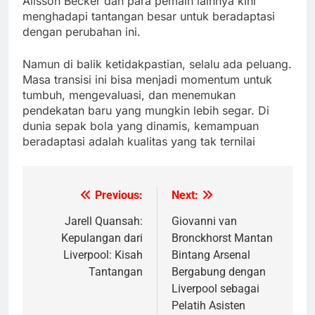
Alisson Becker dan para pemain lainnya kini
menghadapi tantangan besar untuk beradaptasi
dengan perubahan ini.
Namun di balik ketidakpastian, selalu ada peluang.
Masa transisi ini bisa menjadi momentum untuk
tumbuh, mengevaluasi, dan menemukan
pendekatan baru yang mungkin lebih segar. Di
dunia sepak bola yang dinamis, kemampuan
beradaptasi adalah kualitas yang tak ternilai
Previous:
Next:
Post
navigation
Jarell Quansah:
Giovanni van
Kepulangan dari
Bronckhorst Mantan
Liverpool: Kisah
Bintang Arsenal
Tantangan
Bergabung dengan
Liverpool sebagai
Pelatih Asisten