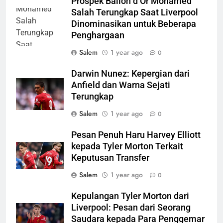
Prospek Ballon d’Or Mohamed
Salah Terungkap Saat Liverpool
Dinominasikan untuk Beberapa
Penghargaan
Salem
1 year ago
0
Darwin Nunez: Kepergian dari
Anfield dan Warna Sejati
Terungkap
Salem
1 year ago
0
Pesan Penuh Haru Harvey Elliott
kepada Tyler Morton Terkait
Keputusan Transfer
Salem
1 year ago
0
Kepulangan Tyler Morton dari
Liverpool: Pesan dari Seorang
Saudara kepada Para Penggemar