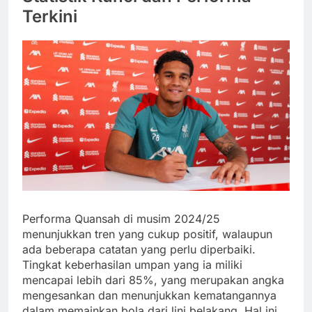
Terkini
Performa Quansah di musim 2024/25
menunjukkan tren yang cukup positif, walaupun
ada beberapa catatan yang perlu diperbaiki.
Tingkat keberhasilan umpan yang ia miliki
mencapai lebih dari 85%, yang merupakan angka
mengesankan dan menunjukkan kematangannya
dalam memainkan bola dari lini belakang. Hal ini