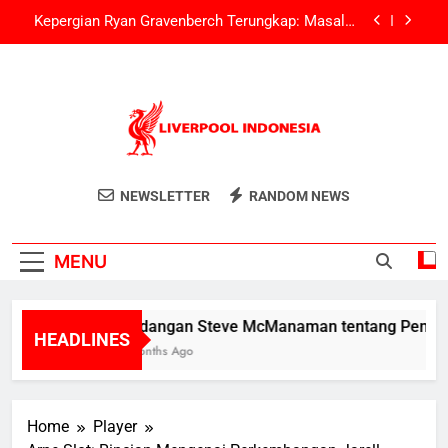
Skip
Kepergian Ryan Gravenberch Terungkap: Masalah
to
Cedera Liverpool Melawan Crystal Palace
content
Liverpool akan Mengadakan Pembicaraan
Transfer dengan Marc Guehi Pasca Pertarungan
Community Shield
Para Penggemar Liverpool Marah atas
Penghormatan Diogo Jota yang Terganggu
Selama Community Shield
Pandangan Steve McManaman tentang
Liverpool
Peningkatan Transfer Liverpool
Berita, Transfer, Dan Info Pemain Liverpool
NEWSLETTER
RANDOM NEWS
Kepergian Ryan Gravenberch Terungkap: Masalah
Indonesia
FC
Cedera Liverpool Melawan Crystal Palace
Liverpool akan Mengadakan Pembicaraan
Transfer dengan Marc Guehi Pasca Pertarungan
MENU
Community Shield
Para Penggemar Liverpool Marah atas
Penghormatan Diogo Jota yang Terganggu
Selama Community Shield
Pandangan Steve McManaman tentang Peningkata
HEADLINES
12 Months Ago
Home
Player