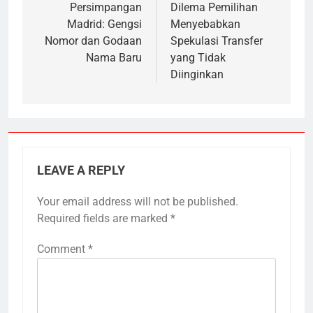
Persimpangan
Dilema Pemilihan
Madrid: Gengsi
Menyebabkan
Nomor dan Godaan
Spekulasi Transfer
Nama Baru
yang Tidak
Diinginkan
LEAVE A REPLY
Your email address will not be published.
Required fields are marked
*
Comment
*