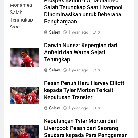
Prospek Ballon d’Or Mohamed
Salah Terungkap Saat Liverpool
Dinominasikan untuk Beberapa
Penghargaan
Salem
1 year ago
0
Darwin Nunez: Kepergian dari
Anfield dan Warna Sejati
Terungkap
Salem
1 year ago
0
Pesan Penuh Haru Harvey Elliott
kepada Tyler Morton Terkait
Keputusan Transfer
Salem
1 year ago
0
Kepulangan Tyler Morton dari
Liverpool: Pesan dari Seorang
Saudara kepada Para Penggemar