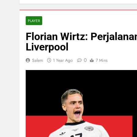
PLAYER
Florian Wirtz: Perjalan
Liverpool
0
Salem
1 Year Ago
7 Mins