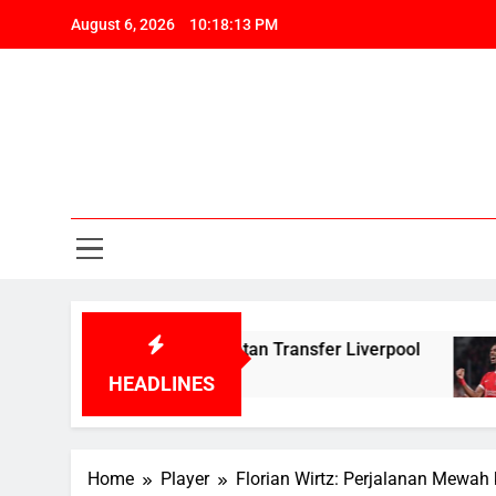
Skip
August 6, 2026
10:18:14 PM
to
content
Pa
Liv
Berita, Tr
Pa
ng Peningkatan Transfer Liverpool
Kepergi
12 Months
HEADLINES
Home
Player
Florian Wirtz: Perjalanan Mewah 