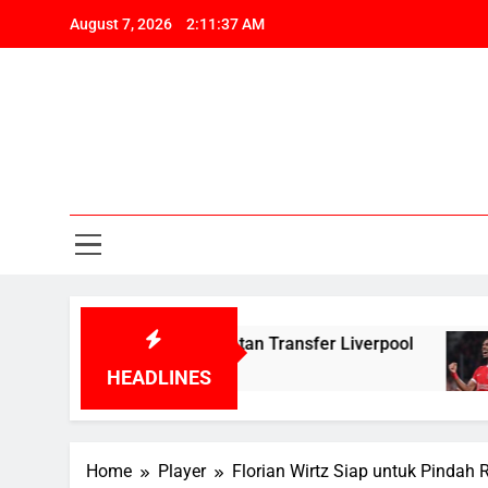
Skip
August 7, 2026
2:11:38 AM
to
content
Pa
Liv
Berita, Tr
Pa
ang Peningkatan Transfer Liverpool
Kepergi
12 Month
HEADLINES
Home
Player
Florian Wirtz Siap untuk Pindah