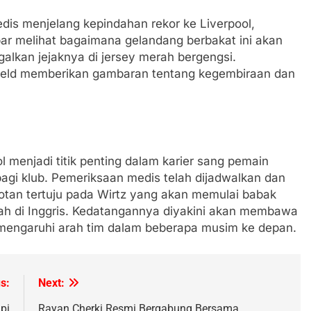
dis menjelang kepindahan rekor ke Liverpool,
r melihat bagaimana gelandang berbakat ini akan
galkan jejaknya di jersey merah bergengsi.
field memberikan gambaran tentang kegembiraan dan
ol menjadi titik penting dalam karier sang pemain
bagi klub. Pemeriksaan medis telah dijadwalkan dan
rotan tertuju pada Wirtz yang akan memulai babak
rah di Inggris. Kedatangannya diyakini akan membawa
emengaruhi arah tim dalam beberapa musim ke depan.
s:
Next:
pi
Rayan Cherki Resmi Bergabung Bersama