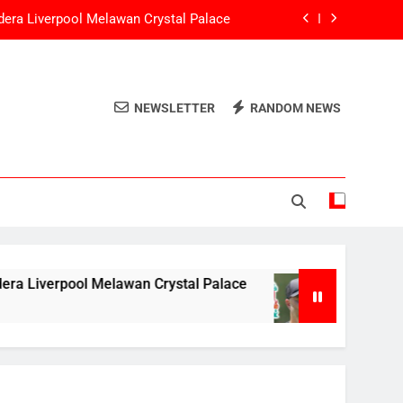
era Liverpool Melawan Crystal Palace
c Guehi Pasca Pertarungan Community
Shield
g Terganggu Selama Community Shield
NEWSLETTER
RANDOM NEWS
tang Peningkatan Transfer Liverpool
era Liverpool Melawan Crystal Palace
c Guehi Pasca Pertarungan Community
Shield
g Terganggu Selama Community Shield
elawan Crystal Palace
Liverpool akan Menga
12 Months Ago