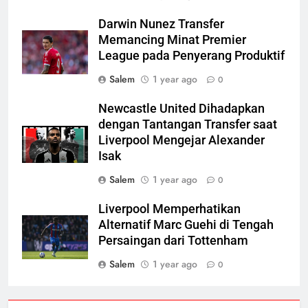
Darwin Nunez Transfer
Memancing Minat Premier
League pada Penyerang Produktif
Salem
1 year ago
0
Newcastle United Dihadapkan
dengan Tantangan Transfer saat
Liverpool Mengejar Alexander
Isak
Salem
1 year ago
0
Liverpool Memperhatikan
Alternatif Marc Guehi di Tengah
Persaingan dari Tottenham
Salem
1 year ago
0