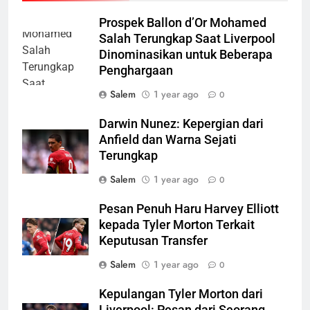
Prospek Ballon d’Or Mohamed
Salah Terungkap Saat Liverpool
Dinominasikan untuk Beberapa
Penghargaan
Salem
1 year ago
0
Darwin Nunez: Kepergian dari
Anfield dan Warna Sejati
Terungkap
Salem
1 year ago
0
Pesan Penuh Haru Harvey Elliott
kepada Tyler Morton Terkait
Keputusan Transfer
Salem
1 year ago
0
Kepulangan Tyler Morton dari
Liverpool: Pesan dari Seorang