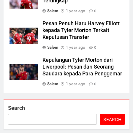
Terungkap
Salem
1 year ago
0
Pesan Penuh Haru Harvey Elliott
kepada Tyler Morton Terkait
Keputusan Transfer
Salem
1 year ago
0
Kepulangan Tyler Morton dari
Liverpool: Pesan dari Seorang
Saudara kepada Para Penggemar
Salem
1 year ago
0
Search
SEARCH