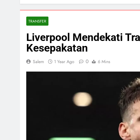
TRANSFER
Liverpool Mendekati Tr
Kesepakatan
0
Salem
1 Year Ago
6 Mins