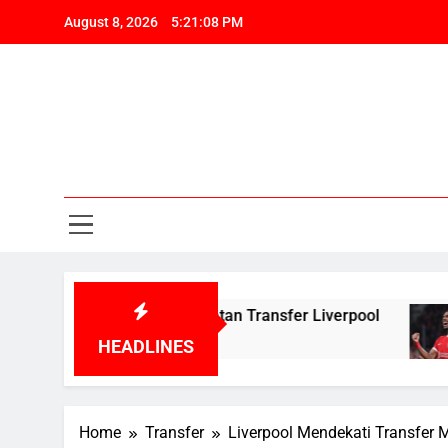
Skip
August 8, 2026
5:21:09 PM
to
content
Pa
Liv
Berita, Tr
Pa
ang Peningkatan Transfer Liverpool
Kepergi
12 Month
HEADLINES
Home
Transfer
Liverpool Mendekati Transfer 