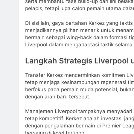
serta membantu fase build-up dari lini belak
pelapis, tetapi juga calon pemain utama da
Di sisi lain, gaya bertahan Kerkez yang t
menjadikannya pilihan menarik untuk menam
bermain sebagai wing-back dalam formasi tig
Liverpool dalam mengadaptasi taktik selama
Langkah Strategis Liverpool
Transfer Kerkez mencerminkan komitmen Liverp
tetap menjaga kesinambungan regenerasi tim.
berfokus pada pemain muda potensial, bukan
dengan arah baru tersebut.
Manajemen Liverpool tampaknya menyadari b
tetap kompetitif. Kerkez adalah investasi ja
dengan pengalaman bermain di Premier Leagu
bersaing di level tertinggi.