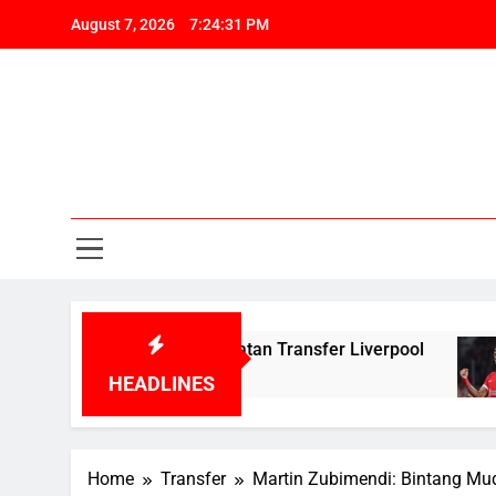
Skip
August 7, 2026
7:24:32 PM
to
content
Pa
Liv
Berita, Tr
Pa
g Peningkatan Transfer Liverpool
Kepergia
12 Months 
HEADLINES
Home
Transfer
Martin Zubimendi: Bintang Mud