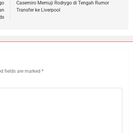
go
Casemiro Memuji Rodrygo di Tengah Rumor
an
Transfer ke Liverpool
ds
ed fields are marked
*