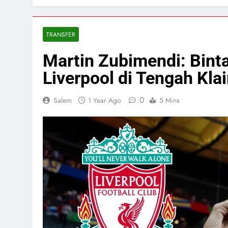
TRANSFER
Martin Zubimendi: Bin
Liverpool di Tengah Klai
0
Salem
1 Year Ago
5 Mins