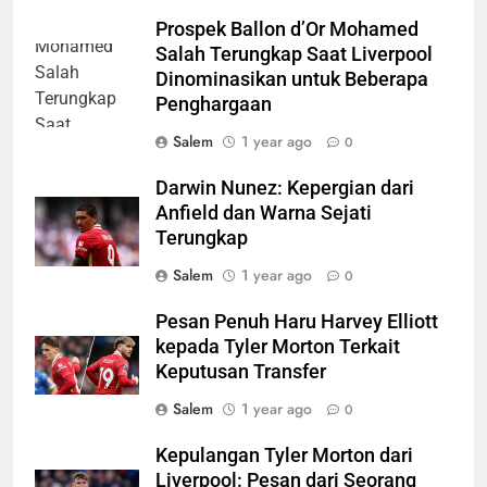
Prospek Ballon d’Or Mohamed
Salah Terungkap Saat Liverpool
Dinominasikan untuk Beberapa
Penghargaan
Salem
1 year ago
0
Darwin Nunez: Kepergian dari
Anfield dan Warna Sejati
Terungkap
Salem
1 year ago
0
Pesan Penuh Haru Harvey Elliott
kepada Tyler Morton Terkait
Keputusan Transfer
Salem
1 year ago
0
Kepulangan Tyler Morton dari
Liverpool: Pesan dari Seorang