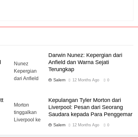
Darwin Nunez: Kepergian dari
l
Anfield dan Warna Sejati
Terungkap
Salem
12 Months Ago
0
tt
Kepulangan Tyler Morton dari
Liverpool: Pesan dari Seorang
Saudara kepada Para Penggemar
Salem
12 Months Ago
0