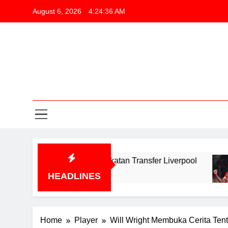
Skip
August 6, 2026
4:24:37 AM
to
content
Li
P
Liv
Berita, Tra
Li
P
entang Peningkatan Transfer Liverpool
Kepe
12 Mo
HEADLINES
Home
Player
Will Wright Membuka Cerita Tent