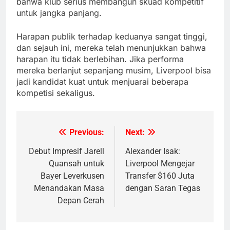
bahwa klub serius membangun skuad kompetitif
untuk jangka panjang.
Harapan publik terhadap keduanya sangat tinggi,
dan sejauh ini, mereka telah menunjukkan bahwa
harapan itu tidak berlebihan. Jika performa
mereka berlanjut sepanjang musim, Liverpool bisa
jadi kandidat kuat untuk menjuarai beberapa
kompetisi sekaligus.
Previous:
Next:
Post
navigation
Debut Impresif Jarell
Alexander Isak:
Quansah untuk
Liverpool Mengejar
Bayer Leverkusen
Transfer $160 Juta
Menandakan Masa
dengan Saran Tegas
Depan Cerah