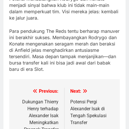
menjadi sinyal bahwa klub ini tidak main-main
dalam memperkuat tim. Visi mereka jelas: kembali
ke jalur juara.
Para pendukung The Reds tentu berharap manuver
ini berakhir sukses. Membayangkan Rodrygo dan
Konate mengenakan seragam merah dan beraksi
di Anfield jelas menghadirkan antusiasme
tersendiri. Masa depan tampak menjanjikan—dan
bursa transfer kali ini bisa jadi awal dari babak
baru di era Slot.
Previous:
Next:
Post
navigation
Dukungan Thierry
Potensi Pergi
Henry terhadap
Alexander Isak di
Alexander Isak
Tengah Spekulasi
Meningkatkan
Transfer